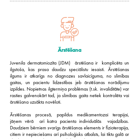
Ārstēšana
Juvenila dermatomiozīta (JDM) ārstēšana ir komplicēta un
ilgstoša, kas prasa daudzu speciālistu iesaisti. Ārstēšanas
ilgums ir atkarīgs no diagnozes savlaicīguma, no slimības
gaitas, un pacientu līdzestības jeb ārstēšanas norādījumu
izpildes. Nopietnas ilgtermiņa problēmas (t.sk. invaliditāte) var
rasties galvenokārt tad, ja slimības gaita netiek kontrolēta vai
ārstēšana uzsākta novēloti.
Ārstēšanas procesā, papildus medikamentozai terapijai,
jāņem vērā arī katra pacienta individuālās vajadzības.
Daudziem bērniem svarīgs ārstēšanas elements ir fizioterapija,
citiem ir nepieciešams arī psiholoģisks atbalsts, lai tiktu galā ar