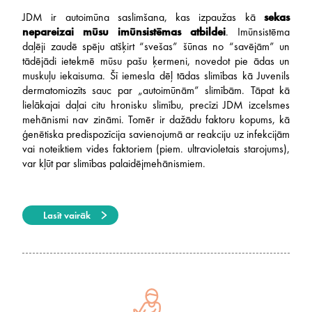
JDM ir autoimūna saslimšana, kas izpaužas kā
sekas
nepareizai mūsu imūnsistēmas atbildei
. Imūnsistēma
daļēji zaudē spēju atšķirt “svešas” šūnas no “savējām” un
tādējādi ietekmē mūsu pašu ķermeni, novedot pie ādas un
muskuļu iekaisuma. Šī iemesla dēļ tādas slimības kā Juvenils
dermatomiozīts sauc par „autoimūnām” slimībām. Tāpat kā
lielākajai daļai citu hronisku slimību, precīzi JDM izcelsmes
mehānismi nav zināmi. Tomēr ir dažādu faktoru kopums, kā
ģenētiska predispozīcija savienojumā ar reakciju uz infekcijām
vai noteiktiem vides faktoriem (piem. ultravioletais starojums),
var kļūt par slimības palaidējmehānismiem.
Lasīt vairāk