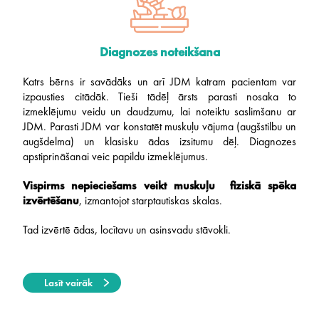
Diagnozes noteikšana
Katrs bērns ir savādāks un arī JDM katram pacientam var
izpausties citādāk. Tieši tādēļ ārsts parasti nosaka to
izmeklējumu veidu un daudzumu, lai noteiktu saslimšanu ar
JDM. Parasti JDM var konstatēt muskuļu vājuma (augšstilbu un
augšdelma) un klasisku ādas izsitumu dēļ. Diagnozes
apstiprināšanai veic papildu izmeklējumus.
Vispirms nepieciešams veikt muskuļu fiziskā spēka
izvērtēšanu
, izmantojot starptautiskas skalas.
Tad izvērtē ādas, locītavu un asinsvadu stāvokli.
Lasīt vairāk