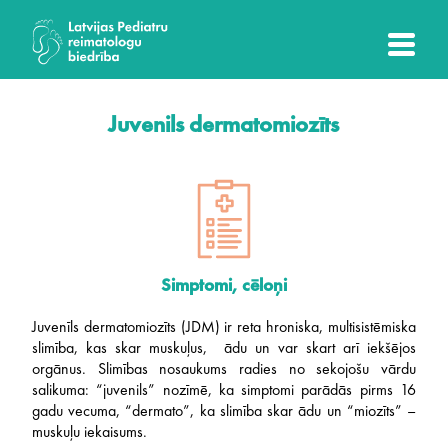
Juvenils dermatomiozīts
Simptomi, cēloņi
Juvenīls dermatomiozīts (JDM) ir reta hroniska, multisistēmiska
slimība, kas skar muskuļus, ādu un var skart arī iekšējos
orgānus. Slimības nosaukums radies no sekojošu vārdu
salikuma: “juvenils” nozīmē, ka simptomi parādās pirms 16
gadu vecuma, “dermato”, ka slimība skar ādu un “miozīts” –
muskuļu iekaisums.